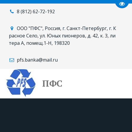
Пере
8 (812)
62-72-192
ООО "ПФС"
,
Россия
,
г. Санкт-Петербург, г. К
расное Село
,
ул. Юных пионеров, д. 42, к. 3, ли
тера А
,
помещ.1-Н
,
198320
pfs.banka@mail.ru
ПФС