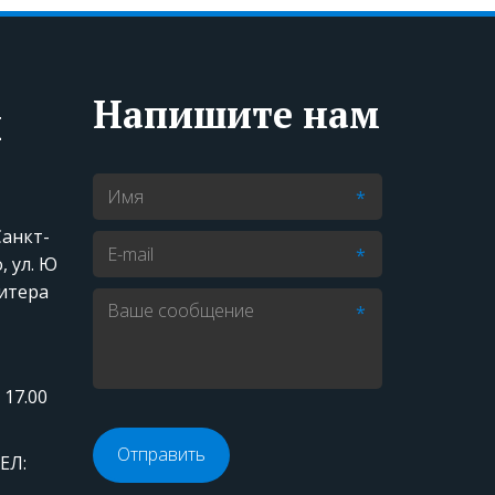
Напишите нам
ы
*
 Санкт-
*
о
,
ул. Ю
литера
*
 17.00
Отправить
ЕЛ: